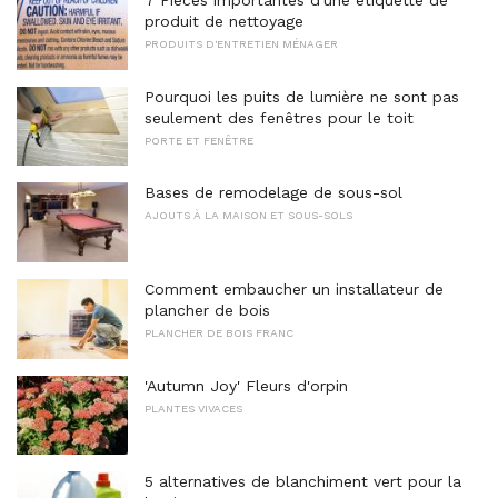
7 Pièces importantes d'une étiquette de
produit de nettoyage
PRODUITS D'ENTRETIEN MÉNAGER
Pourquoi les puits de lumière ne sont pas
seulement des fenêtres pour le toit
PORTE ET FENÊTRE
Bases de remodelage de sous-sol
AJOUTS À LA MAISON ET SOUS-SOLS
Comment embaucher un installateur de
plancher de bois
PLANCHER DE BOIS FRANC
'Autumn Joy' Fleurs d'orpin
PLANTES VIVACES
5 alternatives de blanchiment vert pour la