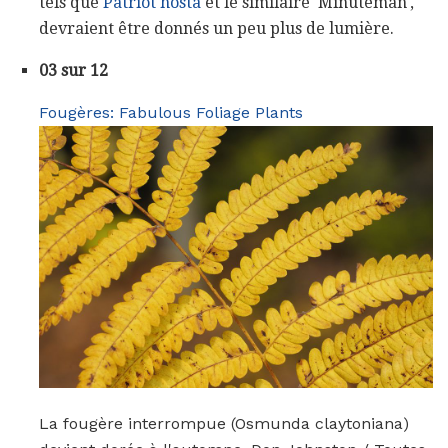
tels que
Patriot hosta
et le similaire 'Minuteman',
devraient être donnés un peu plus de lumière.
03 sur 12
Fougères: Fabulous Foliage Plants
La fougère interrompue (Osmunda claytoniana)