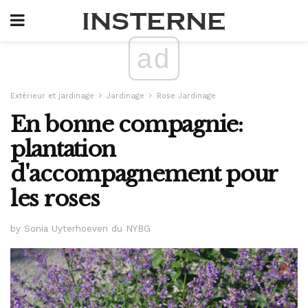
ad
Extérieur et jardinage
Jardinage
Rose Jardinage
En bonne compagnie:
plantation
d'accompagnement pour
les roses
by Sonia Uyterhoeven du NYBG