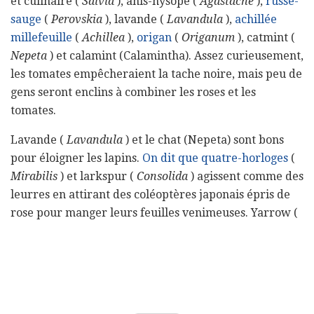
et culinaire (
Salvia
), anis-hysope (
Agastache
),
russe-
sauge
(
Perovskia
), lavande (
Lavandula
),
achillée
millefeuille
(
Achillea
),
origan
(
Origanum
), catmint (
Nepeta
) et calamint (Calamintha). Assez curieusement,
les tomates empêcheraient la tache noire, mais peu de
gens seront enclins à combiner les roses et les
tomates.
Lavande (
Lavandula
) et le chat (Nepeta) sont bons
pour éloigner les lapins.
On dit que quatre-horloges
(
Mirabilis
) et larkspur (
Consolida
) agissent comme des
leurres en attirant des coléoptères japonais épris de
rose pour manger leurs feuilles venimeuses. Yarrow (