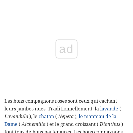
ad
Les bons compagnons roses sont ceux qui cachent
leurs jambes nues. Traditionnellement, la
lavande
(
Lavandula
), le
chaton
(
Nepeta
),
le manteau de la
Dame
(
Alchemilla
) et le grand croissant (
Dianthus
)
font tous de bons partenaires. Les bons compagnons