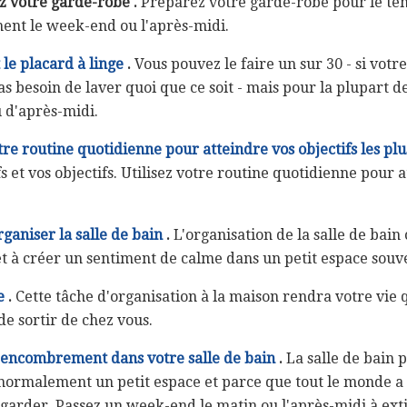
z votre garde-robe
.
Préparez votre garde-robe pour le te
nt le week-end ou l'après-midi.
le placard à linge
.
Vous pouvez le faire un sur 30 - si votre
as besoin de laver quoi que ce soit - mais pour la plupart de
 d'après-midi.
re routine quotidienne pour atteindre vos objectifs les plus
fs et vos objectifs. Utilisez votre routine quotidienne pour a
ganiser la salle de bain
.
L'organisation de la salle de bain 
t à créer un sentiment de calme dans un petit espace souv
e
.
Cette tâche d'organisation à la maison rendra votre vie
 de sortir de chez vous.
'encombrement dans votre salle de bain
.
La salle de bain 
t normalement un petit espace et parce que tout le monde a
 garder. Passez un week-end le matin ou l'après-midi à exti