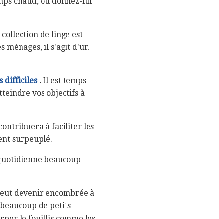
mps chaud, ou donnez-lui
 collection de linge est
s ménages, il s'agit d'un
 difficiles
.
Il est temps
tteindre vos objectifs à
contribuera à faciliter les
ent surpeuplé.
 quotidienne beaucoup
peut devenir encombrée à
 beaucoup de petits
rper le fouillis comme les