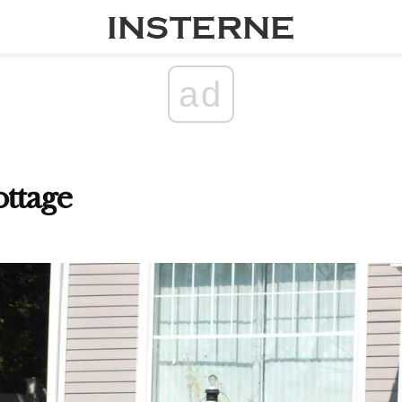
ad
ottage