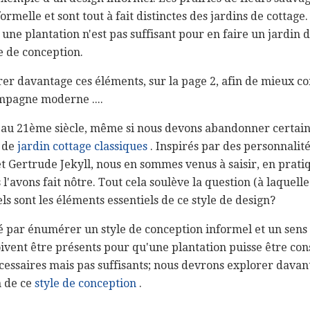
ormelle et sont tout à fait distinctes des jardins de cottage
une plantation n'est pas suffisant pour en faire un jardin d
 de conception.
er davantage ces éléments, sur la page 2, afin de mieux c
ampagne moderne ....
sé au 21ème siècle, même si nous devons abandonner certai
n de
jardin cottage classiques
. Inspirés par des personnalité
 Gertrude Jekyll, nous en sommes venus à saisir, en prati
s l'avons fait nôtre. Tout cela soulève la question (à laquel
ls sont les éléments essentiels de ce style de design?
é par énumérer un style de conception informel et un sens d
ivent être présents pour qu'une plantation puisse être co
écessaires mais pas suffisants; nous devrons explorer dava
 de ce
style de conception
.