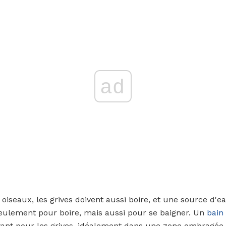
ad
iseaux, les grives doivent aussi boire, et une source d'e
 seulement pour boire, mais aussi pour se baigner. Un
bain
yant pour les grives, idéalement dans une zone ombragée o