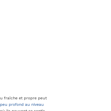
au fraîche et propre peut
 peu profond au niveau
ù ils peuvent se sentir