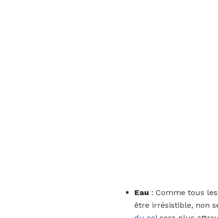
Eau
: Comme tous les o
être irrésistible, non
du sol
sera plus attra