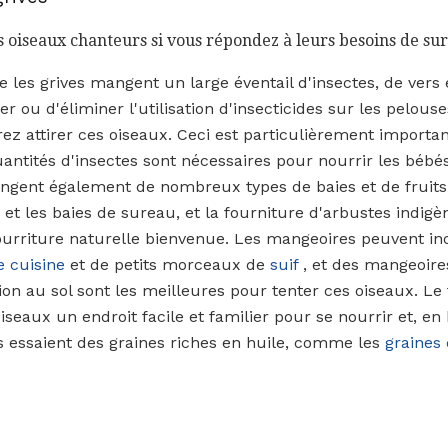
ces oiseaux chanteurs si vous répondez à leurs besoins de su
 les grives mangent un large éventail d'insectes, de vers et
r ou d'éliminer l'utilisation d'insecticides sur les pelou
ez attirer ces oiseaux. Ceci est particulièrement importa
antités d'insectes sont nécessaires pour nourrir les béb
mangent également de nombreux types de baies et de fruits
s et les baies de sureau, et la fourniture d'arbustes indig
urriture naturelle bienvenue. Les mangeoires peuvent inc
e cuisine
et de petits morceaux de
suif
, et des mangeoire
on au sol sont les meilleures pour tenter ces oiseaux. Le fa
iseaux un endroit facile et familier pour se nourrir et, en 
ls essaient des graines riches en huile, comme les
graines