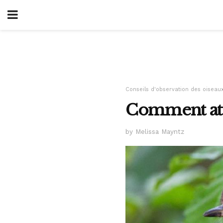
Conseils d'observation des oiseau
Comment atti
by Melissa Mayntz