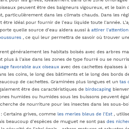
oiseaux peuvent être des baigneurs vigoureux, et le bain d
, particulièrement dans les climats chauds. Dans les rég
 être idéal pour fournir de l'eau liquide toute l'année. L'
porte quelle source d'eau aidera aussi à
attirer l'attenti
aboussures
, ce qui leur permettra de savoir où trouver un
èrent généralement les habitats boisés avec des arbres m
nt plus à l'aise dans les zones de type fourré ou se nourri
sage favorable aux oiseaux
avec des cachettes épaisses à l'
s les coins, le long des bâtiments et le long des bords d
eaucoup de cachettes. Graminées plus longues et un
tas 
alement être des caractéristiques de
birdscaping
bienven
zones humides ou humides sous les buissons peuvent égale
recherche de nourriture pour les insectes dans les sous-boi
: Certains grives, comme
les merles bleus de l'Est
, utili
ais beaucoup d'espèces de muguet ne sont pas
des niche
t la sécurité de l'abri épais - arbres matures et arbustes é