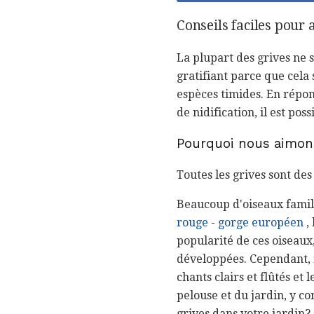
Conseils faciles pour 
La plupart des grives ne 
gratifiant parce que cela
espèces timides. En répon
de nidification, il est po
Pourquoi nous aimons
Toutes les grives sont de
Beaucoup d'oiseaux famili
rouge
-
gorge européen
, 
popularité de ces oiseaux
développées. Cependant, 
chants clairs et flûtés et
pelouse et du jardin, y co
grives dans votre jardin?