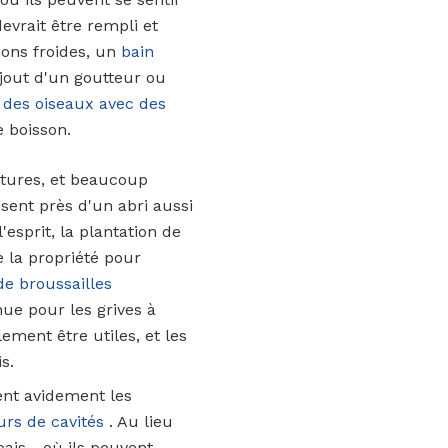
evrait être rempli et
ions froides, un
bain
ajout d'un goutteur ou
on des oiseaux avec des
e boisson.
atures, et beaucoup
ssent près d'un abri aussi
esprit, la plantation de
e la propriété pour
de broussailles
ue pour les grives à
ment être utiles, et les
s.
sent avidement les
urs de cavités
. Au lieu
pais - où ils peuvent