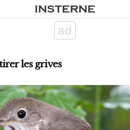
ad
x
rer les grives