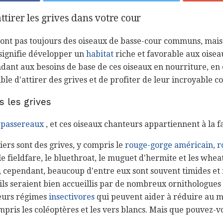
attirer les grives dans votre cour
sont pas toujours des oiseaux de basse-cour communs, mais 
 signifie développer un
habitat
riche et favorable aux oisea
dant aux besoins de base de ces oiseaux en nourriture, en e
ssible d'attirer des grives et de profiter de leur incroyable 
 les grives
s
passereaux
, et ces oiseaux chanteurs appartiennent à la 
ers sont des grives, y compris le
rouge-gorge américain, r
le fieldfare, le bluethroat, le muguet d'hermite et les whea
, cependant, beaucoup d'entre eux sont souvent timides et 
ils seraient bien accueillis par de nombreux ornithologues
 leurs régimes
insectivores
qui peuvent aider à réduire au m
mpris les coléoptères et les vers blancs. Mais que pouvez-vo