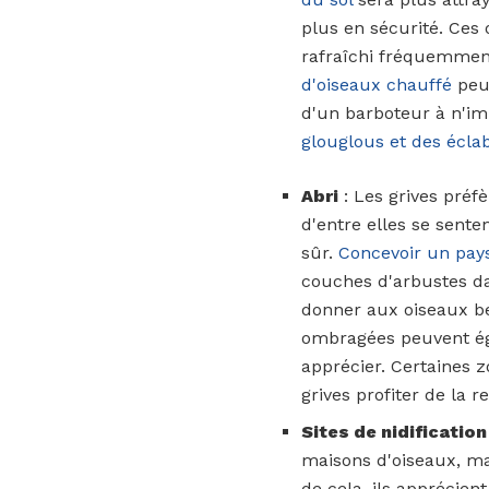
plus en sécurité. Ces 
rafraîchi fréquemment
d'oiseaux chauffé
peut
d'un barboteur à n'im
glouglous et des écl
Abri
: Les grives préf
d'entre elles se sente
sûr.
Concevoir un pay
couches d'arbustes dan
donner aux oiseaux b
ombragées peuvent ég
apprécier. Certaines 
grives profiter de la 
Sites de nidification
maisons d'oiseaux, m
de cela, ils apprécien