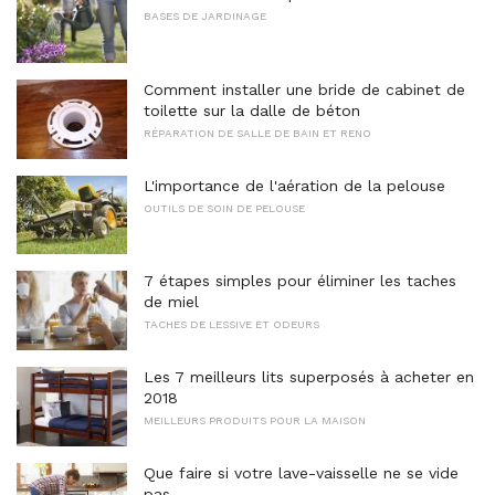
BASES DE JARDINAGE
Comment installer une bride de cabinet de
toilette sur la dalle de béton
RÉPARATION DE SALLE DE BAIN ET RENO
L'importance de l'aération de la pelouse
OUTILS DE SOIN DE PELOUSE
7 étapes simples pour éliminer les taches
de miel
TACHES DE LESSIVE ET ODEURS
Les 7 meilleurs lits superposés à acheter en
2018
MEILLEURS PRODUITS POUR LA MAISON
Que faire si votre lave-vaisselle ne se vide
pas