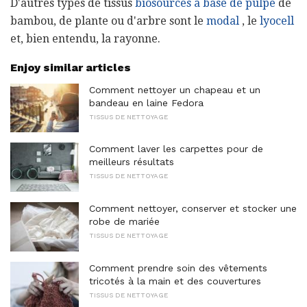
D'autres types de tissus
biosourcés à base de pulpe
de
bambou, de plante ou d'arbre sont le
modal
, le
lyocell
et, bien entendu, la rayonne.
Enjoy similar articles
Comment nettoyer un chapeau et un
bandeau en laine Fedora
TISSUS DE NETTOYAGE
Comment laver les carpettes pour de
meilleurs résultats
TISSUS DE NETTOYAGE
Comment nettoyer, conserver et stocker une
robe de mariée
TISSUS DE NETTOYAGE
Comment prendre soin des vêtements
tricotés à la main et des couvertures
TISSUS DE NETTOYAGE