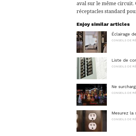
aval sur le même circuit. 
réceptacles standard pour 
Enjoy similar articles
Éclairage d
CONSEILS DE R
Liste de con
CONSEILS DE R
Ne surcharg
CONSEILS DE R
Mesurez la 
CONSEILS DE R