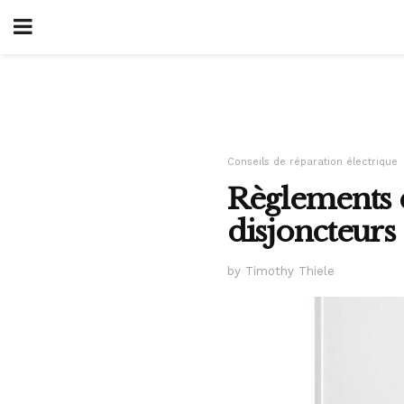
Conseils de réparation électrique
Règlements du
disjoncteurs 
by Timothy Thiele