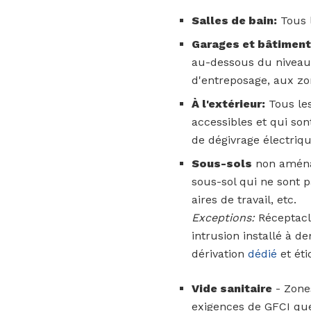
Salles de bain:
Tous l
Garages et bâtiment
au-dessous du niveau 
d'entreposage, aux zon
À l'extérieur:
Tous les
accessibles et qui so
de dégivrage électriqu
Sous-sols
non aménag
sous-sol qui ne sont p
aires de travail, etc.
Exceptions:
Réceptacl
intrusion installé à d
dérivation
dédié
et éti
Vide sanitaire
- Zone
exigences de GFCI que