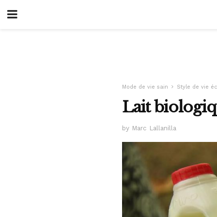
Mode de vie sain
Style de vie é
Lait biologiq
by Marc Lallanilla