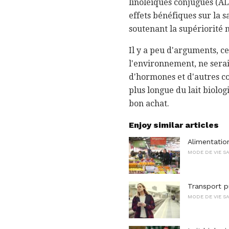
linoléiques conjugués (ALC
effets bénéfiques sur la 
soutenant la supériorité n
Il y a peu d'arguments, ce
l'environnement, ne serai
d'hormones et d'autres c
plus longue du lait biolog
bon achat.
Enjoy similar articles
Alimentatio
MODE DE VIE SA
Transport pu
MODE DE VIE SA