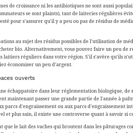
nes de croissance ni les antibiotiques ne sont aussi populair
ommateurs se sont plaints), tant de laiteries régulières év
t testé pour s'assurer qu'il y a peu ou pas de résidus de mé
tions au sujet des résidus possibles de l'utilisation de méd
heter bio. Alternativement, vous pouvez faire un peu de re
laitiers réguliers dans votre région. S'il s'avère qu'ils n'ut
ez économiser un peu d'argent.
paces ouverts
ne échappatoire dans leur réglementation biologique, de s
vent maintenant passer une grande partie de l'année à paît
ux parcs d'engraissement ou aux parcs d'engraissement int
 et plus sain, il existe une controverse quant à savoir si ce
 que le lait des vaches qui broutent dans les pâturages con