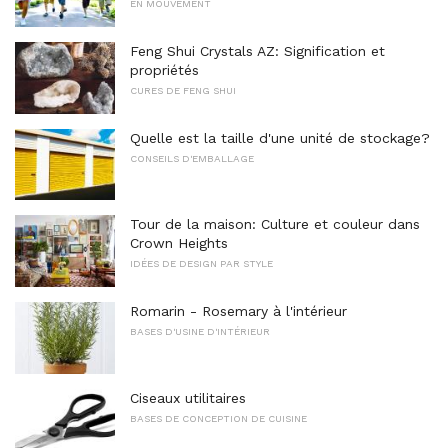
EN MOUVEMENT
Feng Shui Crystals AZ: Signification et
propriétés
CURES DE FENG SHUI
Quelle est la taille d'une unité de stockage?
CONSEILS D'EMBALLAGE
Tour de la maison: Culture et couleur dans
Crown Heights
IDÉES DE DESIGN PAR STYLE
Romarin - Rosemary à l'intérieur
BASES D'USINE D'INTÉRIEUR
Ciseaux utilitaires
BASES DE CONCEPTION DE CUISINE