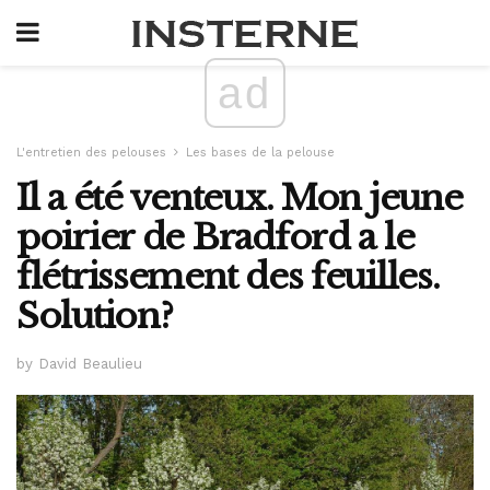
ad
L'entretien des pelouses
Les bases de la pelouse
Il a été venteux. Mon jeune
poirier de Bradford a le
flétrissement des feuilles.
Solution?
by David Beaulieu