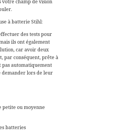
s votre champ de vision
puler.
se à batterie Stihl:
effectuer des tests pour
 mais ils ont également
lution, car avoir deux
t, par conséquent, prête à
nt pas automatiquement
le demander lors de leur
de petite ou moyenne
es batteries