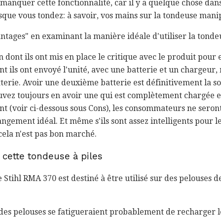
manquer cette fonctionnalité, car il y a quelque chose dan
rsque vous tondez: à savoir, vos mains sur la tondeuse mani
ntages" en examinant la manière idéale d'utiliser la tondeu
n dont ils ont mis en place le critique avec le produit pour 
t ils ont envoyé l'unité, avec une batterie et un chargeur,
rie. Avoir une deuxième batterie est définitivement la so
ouvez toujours en avoir une qui est complètement chargée e
t (voir ci-dessous sous Cons), les consommateurs ne sero
angement idéal. Et même s'ils sont assez intelligents pour 
 cela n'est pas bon marché.
 cette tondeuse à piles
e Stihl RMA 370 est destiné à être utilisé sur des pelouses 
des pelouses se fatigueraient probablement de recharger l