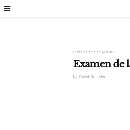
Outils de soin de pelouse
Examen de la
by David Beaulieu