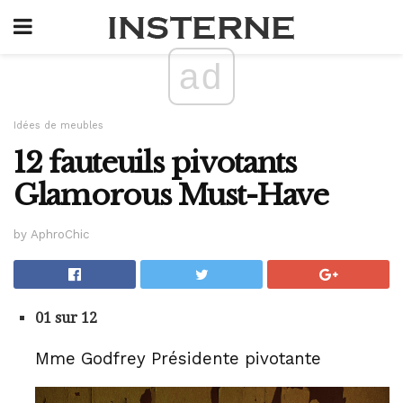
ad
Idées de meubles
12 fauteuils pivotants
Glamorous Must-Have
by AphroChic
01 sur 12
Mme Godfrey Présidente pivotante