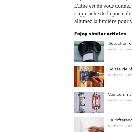
L'idée est de vous donner
s'approche de la porte de 
allumez la lumière pour v
Enjoy similar articles
Détection d
BASES DE LA R
Boîtes de r
BASES DE LA R
Vos commuta
BASES DE LA R
La différen
BASES DE LA R