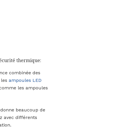
sécurité thermique:
ance combinée des
 les
ampoules LED
es comme les ampoules
s donne beaucoup de
z avec différents
tion.