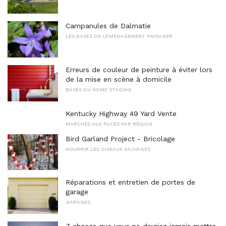
Campanules de Dalmatie
LES BASES DE L'AMÉNAGEMENT PAYSAGER
Erreurs de couleur de peinture à éviter lors
de la mise en scène à domicile
BASES DU HOME STAGING
Kentucky Highway 49 Yard Vente
MARCHÉS AUX PUCES PAR RÉGION
Bird Garland Project - Bricolage
NOURRIR LES OISEAUX SAUVAGES
Réparations et entretien de portes de
garage
GARAGES
7 choses que vous ne devriez jamais mettre