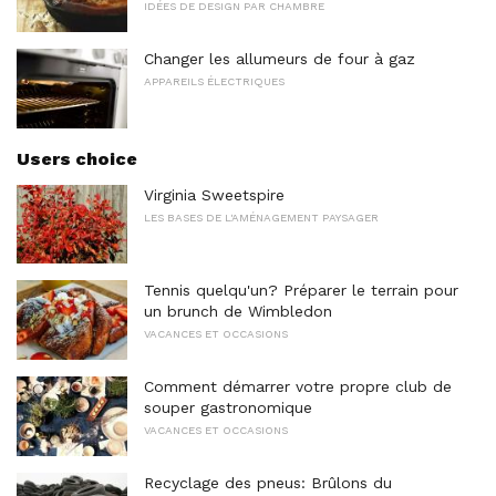
IDÉES DE DESIGN PAR CHAMBRE
Changer les allumeurs de four à gaz
APPAREILS ÉLECTRIQUES
Users choice
Virginia Sweetspire
LES BASES DE L'AMÉNAGEMENT PAYSAGER
Tennis quelqu'un? Préparer le terrain pour
un brunch de Wimbledon
VACANCES ET OCCASIONS
Comment démarrer votre propre club de
souper gastronomique
VACANCES ET OCCASIONS
Recyclage des pneus: Brûlons du