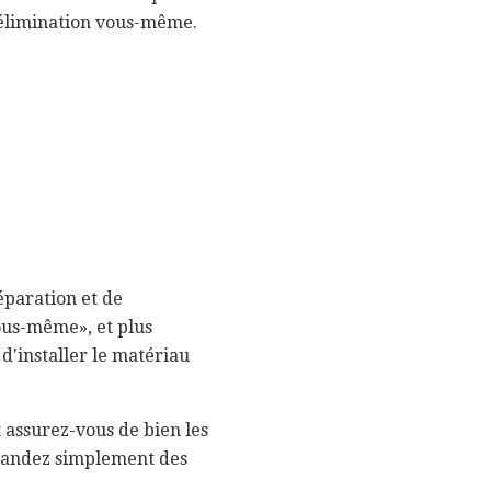
l'élimination vous-même.
paration et de
vous-même», et plus
d'installer le matériau
t assurez-vous de bien les
emandez simplement des