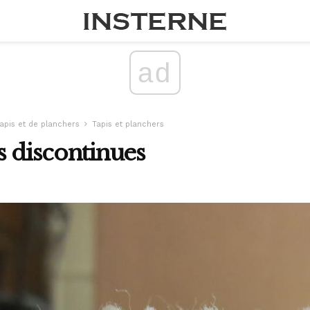
ad
tapis et de planchers
Tapis et planchers
s discontinues