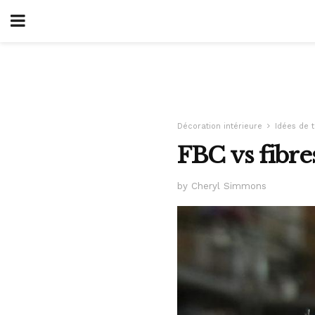
Décoration intérieure
Idées de 
FBC vs fibre
by Cheryl Simmons