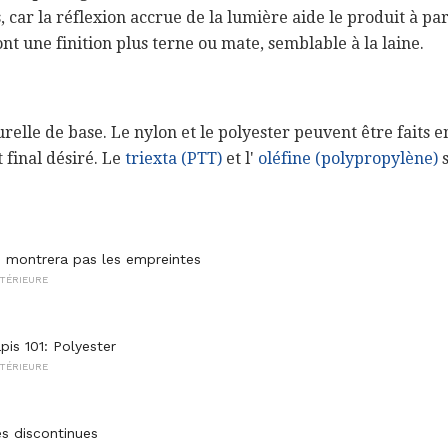
, car la réflexion accrue de la lumière aide le produit à pa
nt une finition plus terne ou mate, semblable à la laine.
urelle de base. Le nylon et le polyester peuvent être faits 
t final désiré. Le
triexta (PTT)
et l'
oléfine (polypropylène)
s
e montrera pas les empreintes
TÉRIEURE
pis 101: Polyester
TÉRIEURE
es discontinues