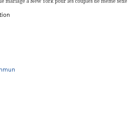
 le mariage à New York pour les couples de même sexe
tion
ommun