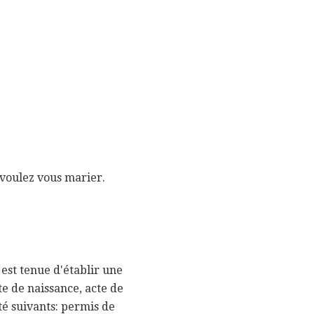
s voulez vous marier.
 est tenue d'établir une
te de naissance, acte de
té suivants: permis de