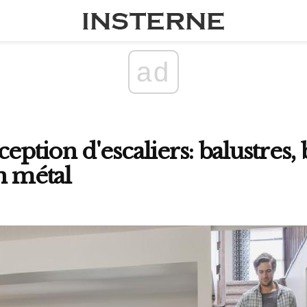
ad
eption d'escaliers: balustres,
n métal