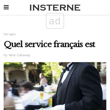
ad
Mariages
Quel service français est
by Nina Callaway