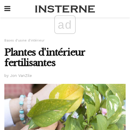
ad
Bases d'usine d'intérieur
Plantes d'intérieur
fertilisantes
by Jon VanZile