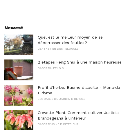
Newest
Quel est le meilleur moyen de se
débarrasser des feuilles?
L'ENTRETIEN DES PELOUSES
2 étapes Feng Shui à une maison heureuse
BASES DU FENG SHUI
Profil d'herbe: Baume d'abeille - Monarda
Didyma
LES BASES DU JARDIN D'HERBES
Crevette Plant-Comment cultiver Justicia
Brandegeana à l'intérieur
BASES D'USINE D'INTÉRIEUR