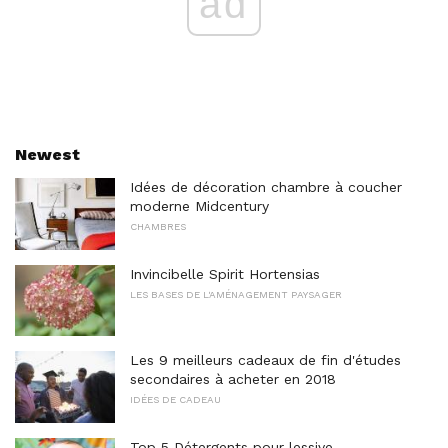
ad
Newest
Idées de décoration chambre à coucher
moderne Midcentury
CHAMBRES
Invincibelle Spirit Hortensias
LES BASES DE L'AMÉNAGEMENT PAYSAGER
Les 9 meilleurs cadeaux de fin d'études
secondaires à acheter en 2018
IDÉES DE CADEAU
Top 5 Détergents pour lessive