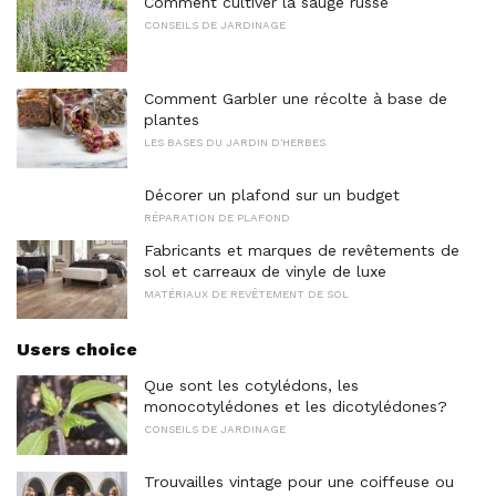
Comment cultiver la sauge russe
CONSEILS DE JARDINAGE
Comment Garbler une récolte à base de
plantes
LES BASES DU JARDIN D'HERBES
Décorer un plafond sur un budget
RÉPARATION DE PLAFOND
Fabricants et marques de revêtements de
sol et carreaux de vinyle de luxe
MATÉRIAUX DE REVÊTEMENT DE SOL
Users choice
Que sont les cotylédons, les
monocotylédones et les dicotylédones?
CONSEILS DE JARDINAGE
Trouvailles vintage pour une coiffeuse ou