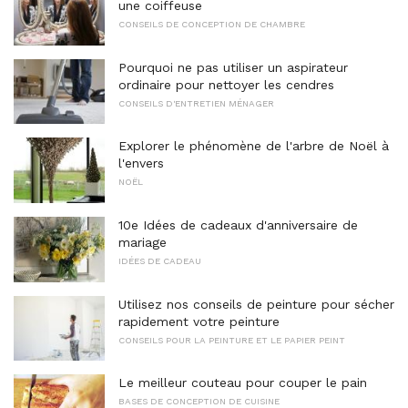
une coiffeuse
CONSEILS DE CONCEPTION DE CHAMBRE
Pourquoi ne pas utiliser un aspirateur
ordinaire pour nettoyer les cendres
CONSEILS D'ENTRETIEN MÉNAGER
Explorer le phénomène de l'arbre de Noël à
l'envers
NOËL
10e Idées de cadeaux d'anniversaire de
mariage
IDÉES DE CADEAU
Utilisez nos conseils de peinture pour sécher
rapidement votre peinture
CONSEILS POUR LA PEINTURE ET LE PAPIER PEINT
Le meilleur couteau pour couper le pain
BASES DE CONCEPTION DE CUISINE