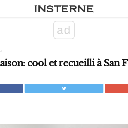
ad
ne
ison: cool et recueilli à San 