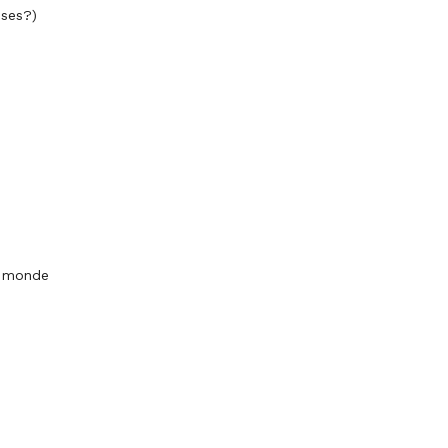
ises?)
le monde