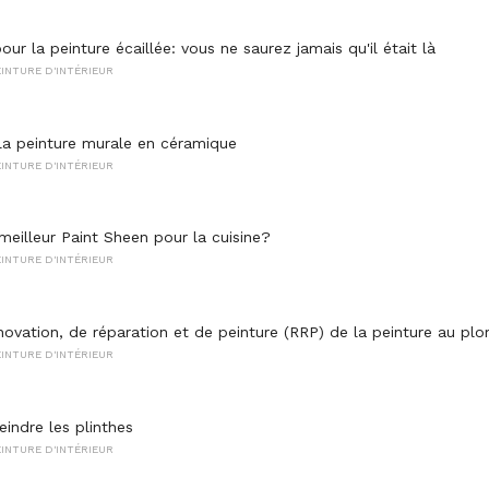
pour la peinture écaillée: vous ne saurez jamais qu'il était là
INTURE D'INTÉRIEUR
la peinture murale en céramique
INTURE D'INTÉRIEUR
meilleur Paint Sheen pour la cuisine?
INTURE D'INTÉRIEUR
novation, de réparation et de peinture (RRP) de la peinture au pl
INTURE D'INTÉRIEUR
ndre les plinthes
INTURE D'INTÉRIEUR