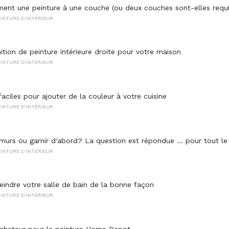
aiment une peinture à une couche (ou deux couches sont-elles requ
INTURE D'INTÉRIEUR
inition de peinture intérieure droite pour votre maison
INTURE D'INTÉRIEUR
faciles pour ajouter de la couleur à votre cuisine
INTURE D'INTÉRIEUR
 murs ou garnir d'abord? La question est répondue ... pour tout 
INTURE D'INTÉRIEUR
ndre votre salle de bain de la bonne façon
INTURE D'INTÉRIEUR
acheteur pour la peinture Home Depot