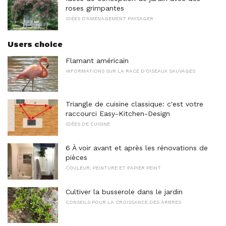
roses grimpantes
IDÉES D'AMÉNAGEMENT PAYSAGER
Users choice
Flamant américain
INFORMATIONS SUR LA RACE D'OISEAUX SAUVAGES
Triangle de cuisine classique: c'est votre
raccourci Easy-Kitchen-Design
IDÉES DE CUISINE
6 À voir avant et après les rénovations de
pièces
COULEUR, PEINTURE ET PAPIER PEINT
Cultiver la busserole dans le jardin
CONSEILS POUR LA CROISSANCE DES ARBRES