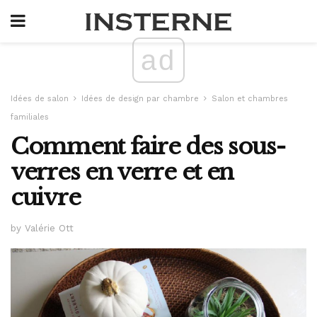
ad
Idées de salon
Idées de design par chambre
Salon et chambres
familiales
Comment faire des sous-
verres en verre et en
cuivre
by Valérie Ott