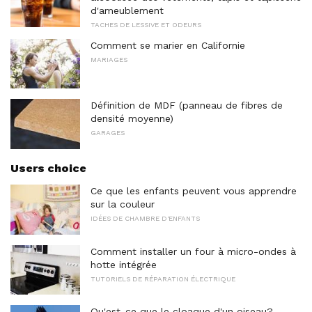
d'ameublement
TACHES DE LESSIVE ET ODEURS
Comment se marier en Californie
MARIAGES
Définition de MDF (panneau de fibres de
densité moyenne)
GARAGES
Users choice
Ce que les enfants peuvent vous apprendre
sur la couleur
IDÉES DE CHAMBRE D'ENFANTS
Comment installer un four à micro-ondes à
hotte intégrée
TUTORIELS DE RÉPARATION ÉLECTRIQUE
Qu'est-ce que le cloaque d'un oiseau?