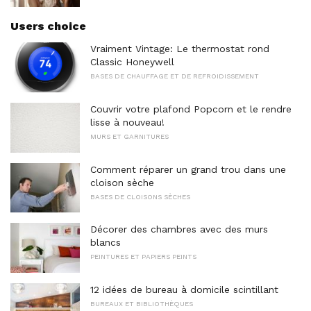
Users choice
Vraiment Vintage: Le thermostat rond
Classic Honeywell
BASES DE CHAUFFAGE ET DE REFROIDISSEMENT
Couvrir votre plafond Popcorn et le rendre
lisse à nouveau!
MURS ET GARNITURES
Comment réparer un grand trou dans une
cloison sèche
BASES DE CLOISONS SÈCHES
Décorer des chambres avec des murs
blancs
PEINTURES ET PAPIERS PEINTS
12 idées de bureau à domicile scintillant
BUREAUX ET BIBLIOTHÈQUES