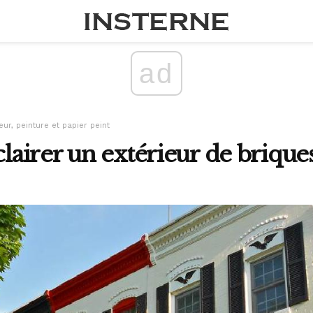
ad
eur, peinture et papier peint
airer un extérieur de brique