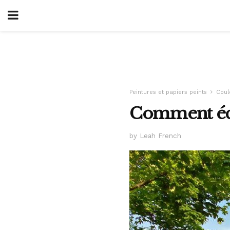
Peintures et papiers peints
Coul
Comment écl
by Leah French