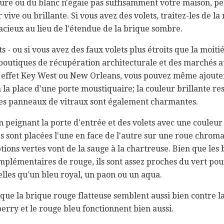
iture ou du blanc n'égaie pas suffisamment votre maison, p
vive ou brillante. Si vous avez des volets, traitez-les de l
dacieux au lieu de l'étendue de la brique sombre.
s - ou si vous avez des faux volets plus étroits que la moitié
boutiques de récupération architecturale et des marchés a
n effet Key West ou New Orleans, vous pouvez même ajouter
 la place d'une porte moustiquaire; la couleur brillante re
des panneaux de vitraux sont également charmantes.
 peignant la porte d'entrée et des volets avec une couleu
sont placées l'une en face de l'autre sur une roue chromati
tions vertes vont de la sauge à la chartreuse. Bien que les b
mplémentaires de rouge, ils sont assez proches du vert pour
lles qu'un bleu royal, un paon ou un aqua.
que la brique rouge flatteuse semblent aussi bien contre la
berry et le rouge bleu fonctionnent bien aussi.