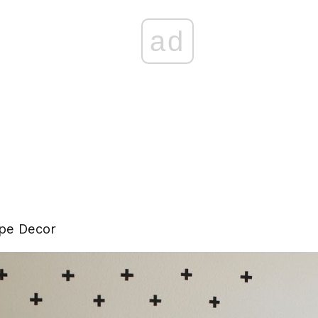
ad
ape Decor