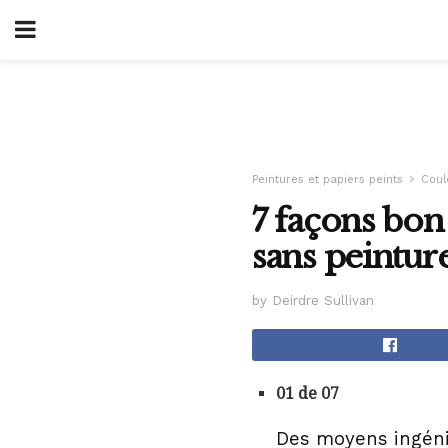
Peintures et papiers peints
Coul
7 façons bon
sans peintur
by Deirdre Sullivan
01 de 07
Des moyens ingéni