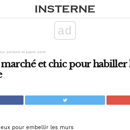
ad
eur, peinture et papier peint
 marché et chic pour habiller
e
eux pour embellir les murs