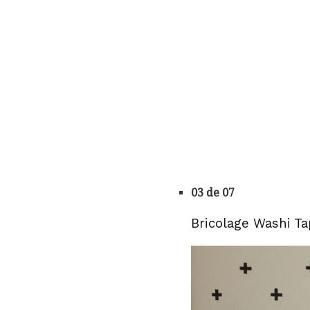
03 de 07
Bricolage Washi T